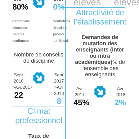
élèves
élève
80%
0%
Attractivité de
l’établissement
d’entretiens
d’entretiens
directions-
directions-
parents
parents
Demandes de
conflictuels
conflictuels
mutation des
enseignants (inter
Nombre de conseils
ou intra
de discipline
académiques)
% de
l’ensemble des
enseignants
Sept
Sept
2016
2017
>Avr/2017
>Avr
Avr
Avr
22
2018
2017
2018
8
45%
2%
Climat
professionnel
Taux de