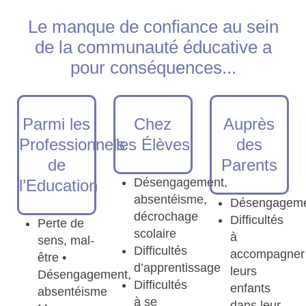
Le manque de confiance au sein
de la communauté éducative a
pour conséquences...
Parmi les
Chez
Auprès
Professionnels
les Élèves
des
de
Parents
Désengagement,
l’Education
absentéisme,
Désengagem
décrochage
Difficultés
Perte de
scolaire
à
sens, mal-
Difficultés
accompagner
être •
d’apprentissage
leurs
Désengagement,
Difficultés
enfants
absentéisme
à se
dans leur