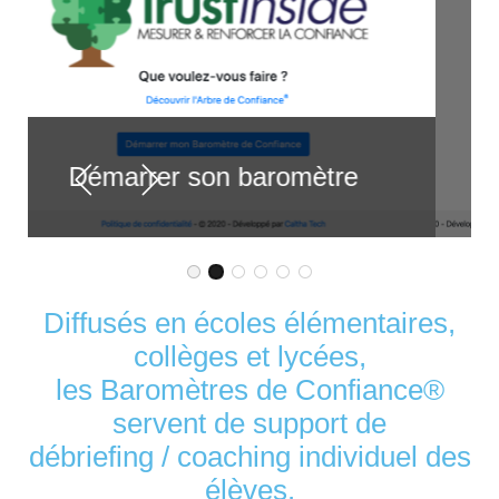
Démarrer son baromètre
S'auto-évaluer dans l'Arbre de
Répondre aux questions du 
Consulter ses résultats
Evaluation des relation
Analyse des résultat
Diffusés en écoles élémentaires,
collèges et lycées,
les Baromètres de Confiance®
servent de support de
débriefing / coaching individuel des
élèves.