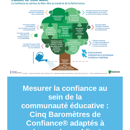
Mesurer la confiance au
sein de la
communauté éducative :
Cinq Baromètres de
Confiance® adaptés à