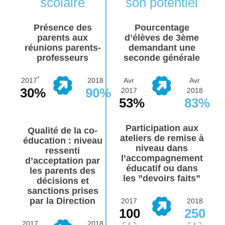
scolaire
son potentiel
Présence des
Pourcentage
parents aux
d’élèves de 3ème
réunions parents-
demandant une
professeurs
seconde générale
*
2017
2018
Avr
Avr
30%
90%
2017
2018
53%
83%
Participation aux
Qualité de la co-
ateliers de remise à
éducation : niveau
niveau dans
ressenti
l’accompagnement
d’acceptation par
éducatif ou dans
les parents des
les ”devoirs faits”
décisions et
sanctions prises
par la Direction
2017
2018
100
250
2017
2018