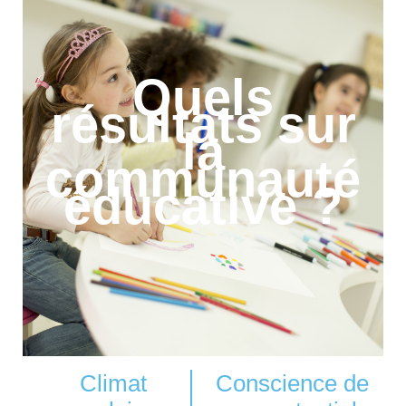
Quels
résultats sur
la
communauté
éducative ?
Climat
Conscience de