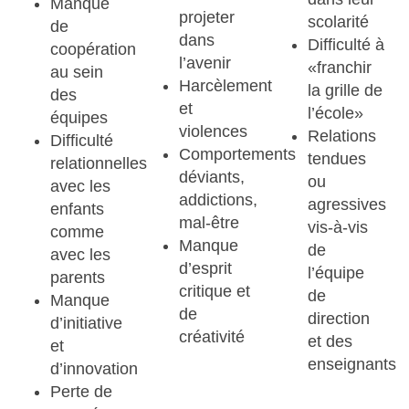
Manque
projeter
scolarité
de
dans
Difficulté à
coopération
l’avenir
«franchir
au sein
Harcèlement
la grille de
des
et
l’école»
équipes
violences
Relations
Difficulté
Comportements
tendues
relationnelles
déviants,
ou
avec les
addictions,
agressives
enfants
mal-être
vis-à-vis
comme
Manque
de
avec les
d’esprit
l’équipe
parents
critique et
de
Manque
de
direction
d’initiative
créativité
et des
et
enseignants
d’innovation
Perte de