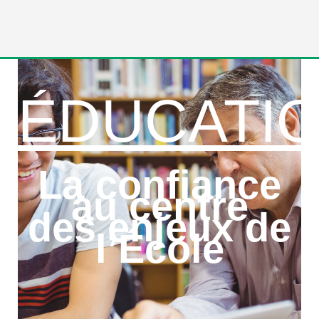
ÉDUCATI
La confiance
au centre
des enjeux de
l’École