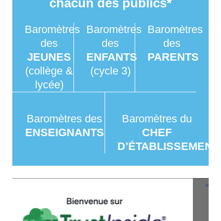
chacun des publics*
Baromètres
Baromètres
Baromètres
des
des
des
JEUNES
ENFANTS
PARENTS
(collège &
(cycle 3)
lycée)
Baromètres des
Baromètres du
ENSEIGNANTS
CHEF
D’ÉTABLISSEMENT