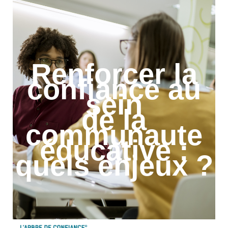
Renforcer la
confiance au
sein
de la
communaute
éducative :
quels enjeux ?